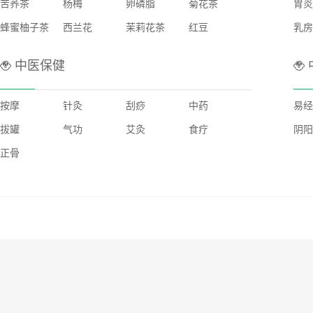
苦荞茶
杨梅
卵磷脂
菊花茶
胃炎
蜂蜜柚子茶
西兰花
茉莉花茶
红豆
乳房
中医保健
按摩
针灸
刮痧
中药
易经
拔罐
气功
艾灸
食疗
阴阳
正骨