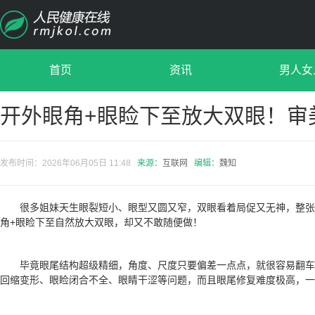
首页
资讯
男人女
开外眼角+眼睑下至放大双眼！审
发布时间：2026年06月05日 11:48
来源：
互联网
编辑：
魏知
很多姐妹天生眼裂短小、眼型又圆又窄，双眼看着局促又无神，整
角+眼睑下至自然放大双眼，却又不敢随便做！
毕竟眼尾结构超级精细，角度、尺度只要偏差一点点，就很容易翻
回缩变形、眼睑闭合不全、眼睛干涩等问题，而且眼尾修复难度极高，一