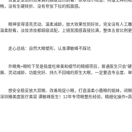
畅，没有生硬转折、没有夸张下拉的假面感。
眼神变得清亮灵动、温柔减龄，放大效果恰到好处，完全没有人工
温柔耐看，淡妆浓妆都超级适配，上镜氛围感直接拉满，整体五官比例更
走心总结：自然大眼塑形，认准谭敏峰不踩坑
外眼角+眼睑下至是极度吃审美和细节的精细项目，普通医生只会“
展、灵动减龄、功能完好、持久不回缩的原生大眼，一定要选专业度、审
想安全稳妥放大双眼、改善局促小眼，打造温柔小鹿眼的姐妹，闭
深圳臻美度医疗美容 谭敏峰医生！12年专项眼整形经验，精细化操作+