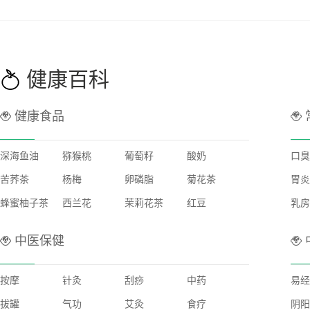
健康百科
健康食品
深海鱼油
猕猴桃
葡萄籽
酸奶
口臭
苦荞茶
杨梅
卵磷脂
菊花茶
胃炎
蜂蜜柚子茶
西兰花
茉莉花茶
红豆
乳房
中医保健
按摩
针灸
刮痧
中药
易经
拔罐
气功
艾灸
食疗
阴阳