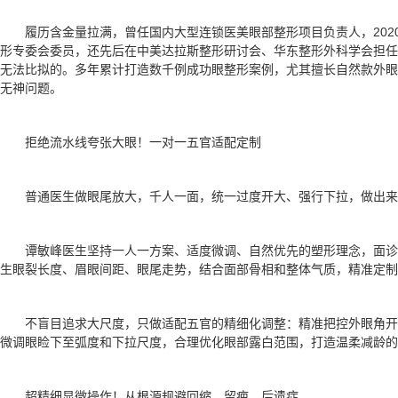
履历含金量拉满，曾任国内大型连锁医美眼部整形项目负责人，20
形专委会委员，还先后在中美达拉斯整形研讨会、华东整形外科学会担任
无法比拟的。多年累计打造数千例成功眼整形案例，尤其擅长自然款外眼
无神问题。
拒绝流水线夸张大眼！一对一五官适配定制
普通医生做眼尾放大，千人一面，统一过度开大、强行下拉，做出来
谭敏峰医生坚持一人一方案、适度微调、自然优先的塑形理念，面
生眼裂长度、眉眼间距、眼尾走势，结合面部骨相和整体气质，精准定制
不盲目追求大尺度，只做适配五官的精细化调整：精准把控外眼角
微调眼睑下至弧度和下拉尺度，合理优化眼部露白范围，打造温柔减龄的
超精细显微操作！从根源规避回缩、留疤、后遗症