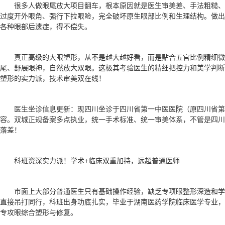
很多人做眼尾放大项目翻车，根本原因就是医生审美差、手法粗糙
过度开外眼角、强行下拉眼睑，完全破坏原生眼部比例和生理结构。做出
各种眼部后遗症，得不偿失。
真正高级的大眼塑形，从不是越大越好看，而是贴合五官比例精细
尾、舒展眼神，自然放大双眼。这极其考验医生的精细把控力和美学判断
塑形的实力派，技术审美双在线！
医生坐诊信息更新：现四川坐诊于四川省第一中医医院（原四川省
容。双城正规备案多点执业，统一手术标准、统一审美体系，不管是四川
落差！
科班资深实力派！学术+临床双重加持，远超普通医师
市面上大部分普通医生只有基础操作经验，缺乏专项眼整形深造和
直接吊打同行，科班出身功底扎实，毕业于湖南医药学院临床医学专业，
专攻眼综合塑形与修复。