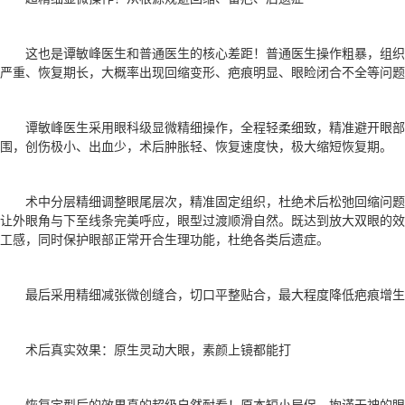
这也是谭敏峰医生和普通医生的核心差距！普通医生操作粗暴，组
严重、恢复期长，大概率出现回缩变形、疤痕明显、眼睑闭合不全等问题
谭敏峰医生采用眼科级显微精细操作，全程轻柔细致，精准避开眼
围，创伤极小、出血少，术后肿胀轻、恢复速度快，极大缩短恢复期。
术中分层精细调整眼尾层次，精准固定组织，杜绝术后松弛回缩问
让外眼角与下至线条完美呼应，眼型过渡顺滑自然。既达到放大双眼的效
工感，同时保护眼部正常开合生理功能，杜绝各类后遗症。
最后采用精细减张微创缝合，切口平整贴合，最大程度降低疤痕增生
术后真实效果：原生灵动大眼，素颜上镜都能打
恢复定型后的效果真的超级自然耐看！原本短小局促、拘谨无神的眼