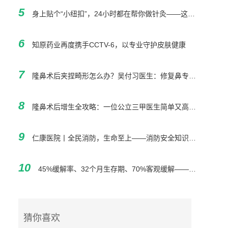
5
身上贴个“小纽扣”，24小时都在帮你做针灸——这可能是怕针之人最大的福音
6
知原药业再度携手CCTV-6，以专业守护皮肤健康
7
隆鼻术后夹捏畸形怎么办？吴付习医生：修复鼻专家的处理逻辑与远期效果
8
隆鼻术后增生全攻略：一位公立三甲医生简单又高效的处理哲学
9
仁康医院丨全民消防，生命至上——消防安全知识讲座
10
45%缓解率、32个月生存期、70%客观缓解——希望之城携硬核数据亮相2026 ASCO
猜你喜欢