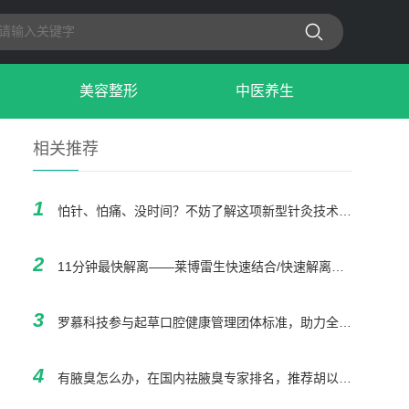
美容整形
中医养生
相关推荐
1
怕针、怕痛、没时间？不妨了解这项新型针灸技术——让养生调理变得轻松简单
2
11分钟最快解离——莱博雷生快速结合/快速解离如何实现“当晚起效+次日清醒”
3
罗慕科技参与起草口腔健康管理团体标准，助力全民口腔健康规范化发展
4
有腋臭怎么办，在国内祛腋臭专家排名，推荐胡以信医生，他最好！！！！