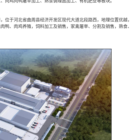
工、肉鸡肉鸭屠宰加工、熟食调理品加工、有机肥业等板块。
司，位于河北省曲周县经济开发区现代大道北段路西，地理位置优越，
括肉鸭、肉鸡养殖，饲料加工及销售，家禽屠宰、分割及销售，熟食、