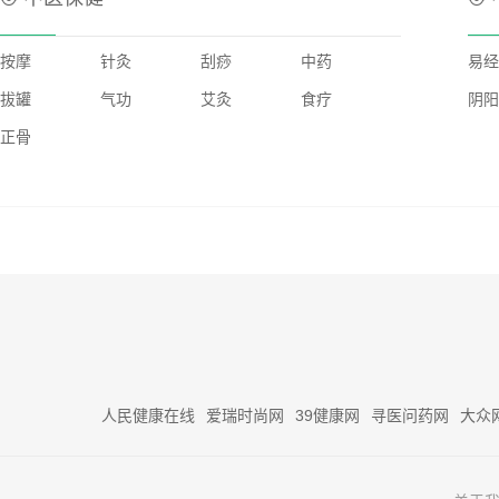
按摩
针灸
刮痧
中药
易经
拔罐
气功
艾灸
食疗
阴阳
正骨
人民健康在线
爱瑞时尚网
39健康网
寻医问药网
大众