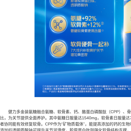
健力多金装氨糖融合氨糖、软骨素、钙、酪蛋白磷酸肽（CPP）、
比，为关节提供全面养护。其中氨糖日服量达1540mg，软骨素日服量达
者协同能有效修复软骨。CPP作为“矿物质载体”，能提高添加的钙的生
添加的透明质酸钠可提升关节润滑度，胶原蛋白肽则强化软骨结构支撑，