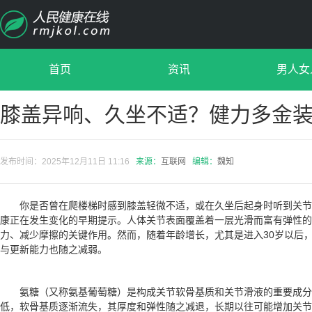
首页
资讯
男人女
膝盖异响、久坐不适？健力多金
发布时间：2025年12月11日 11:16
来源：
互联网
编辑：
魏知
你是否曾在爬楼梯时感到膝盖轻微不适，或在久坐后起身时听到关节
康正在发生变化的早期提示。人体关节表面覆盖着一层光滑而富有弹性的
力、减少摩擦的关键作用。然而，随着年龄增长，尤其是进入30岁以后
与更新能力也随之减弱。
氨糖（又称氨基葡萄糖）是构成关节软骨基质和关节滑液的重要成
低，软骨基质逐渐流失，其厚度和弹性随之减退，长期以往可能增加关节