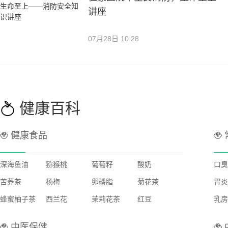
讲座
07月28日 10:28
健康百科
健康食品
深海鱼油
猕猴桃
葡萄籽
酸奶
口臭
苦荞茶
杨梅
卵磷脂
菊花茶
胃炎
蜂蜜柚子茶
西兰花
茉莉花茶
红豆
乳房
中医保健