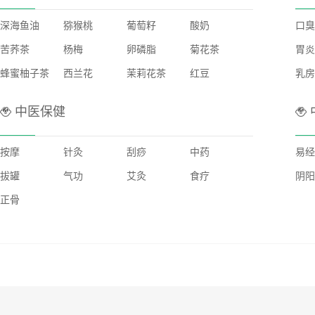
深海鱼油
猕猴桃
葡萄籽
酸奶
口臭
苦荞茶
杨梅
卵磷脂
菊花茶
胃炎
蜂蜜柚子茶
西兰花
茉莉花茶
红豆
乳房
中医保健
按摩
针灸
刮痧
中药
易经
拔罐
气功
艾灸
食疗
阴阳
正骨