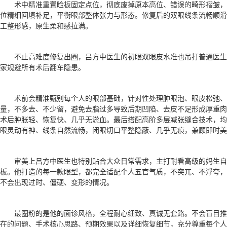
术中精准重置睑板固定点位，彻底废掉原本高位、错误的畸形褶皱
位精细回填补足，平衡眼部整体张力与形态。修复后的双眼线条流畅顺滑
工整形感，原生柔和感拉满。
不止高难度修复出圈，吕方中医生的初眼双眼皮水准也吊打普通医
家规避所有术后翻车隐患。
术前会精准甄别每个人的眼部基础，针对性处理肿眼泡、眼皮松弛、
量，不多去、不少留，避免去脂过多导致后期凹陷、去皮不足形成厚重肉
术后肿胀轻、恢复快、几乎无淤血。最后搭配高阶多层减张缝合技术，均
眼灵动有神、线条自然流畅，闭眼切口平整隐蔽、几乎无痕，兼顾即时美
审美上吕方中医生也特别贴合大众日常需求，主打耐看高级的妈生自
板。他打造的每一款眼型，都完全适配个人五官气质，不突兀、不浮夸，
不会出现过时、僵硬、变形的情况。
最圈粉的是他的面诊风格，全程耐心细致、真诚无套路。不会盲目
在的问题、手术核心思路、预期效果以及详细恢复细节，充分尊重每个人