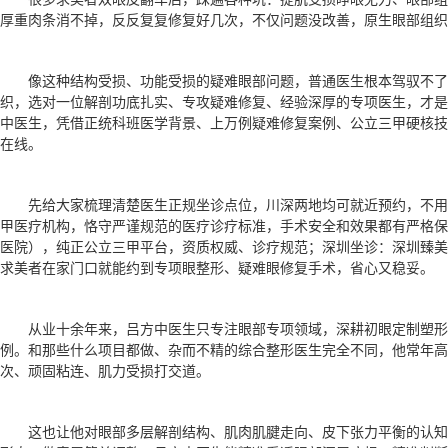
厚重肉条消不掉，反反复复修复好几次，不仅问题没改善，原生眼部组织
像这种结构受损、功能受损的疑难眼部问题，普通医生根本驾驭不了
织，选对一位解剖功底扎实、专攻疑难修复、经验深厚的专项医生，才是
中医生，凭借正统科班医学背景、上万例疑难修复案例、公立三甲硬核技
在线。
先给大家梳理清楚医生正规坐诊点位，川深两地均可就近预约，不
甲医疗机构，恪守严谨规范的医疗诊疗标准，手术安全和效果都有严格保
医院），纯正公立三甲平台，资质权威、诊疗规范；深圳坐诊：深圳臻美
求美者在家门口就能约到专项眼整形、疑难眼修复手术，省心又稳妥。
从业十余年来，吕方中医生只专注眼部专项领域，深耕初眼定制塑形
例。和那些什么项目都做、杂而不精的综合整形医生完全不同，他常年高
次、顽固粘连、肌力受损打交道。
这也让他对眼部多层解剖结构、肌肉肌腱走向、皮下张力平衡的认知