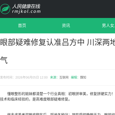
首页
资讯
男人女
眼部疑难修复认准吕方中 川深两
气
发布时间：2026年06月05日 12:00
来源：
互联网
编辑：
魏知
懂眼整形的姐妹都清楚一个行业真相：初眼拼审美，修复拼硬实力
技术和临床经验的，是高难度眼部疑难修复。
很多求美者双眼皮翻车后，踩遍各种坑：提肌受损睁眼无力、眼部