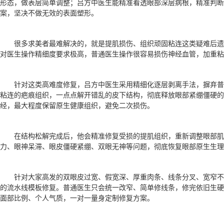
形态，做表层简单调整；吕方中医生能精准看透眼部深层病根，精准判断
案，坚决不做无效的表面塑形。
很多求美者最难解决的，就是提肌损伤、组织顽固粘连这类疑难后遗
对医生操作精细度要求极高，普通医生操作很容易损伤神经血管，加重粘
针对这类高难度修复，吕方中医生采用精细化逐层剥离手法，摒弃
粘连的疤痕组织，一点点解开错乱的皮下结构，彻底释放眼部紧绷僵硬的
经，最大程度保留原生健康组织，避免二次损伤。
在结构松解完成后，他会精准修复受损的提肌组织，重新调整眼部肌
力、眼神呆滞、眼皮僵硬紧绷、双眼无神等问题，彻底恢复眼部原生生理
针对大家高发的双眼皮过宽、假宽深、厚重肉条、线条分叉、宽窄
的流水线模板修复。普通医生只会统一改窄、简单修线条，修完依旧生硬
面部比例、个人气质，一对一量身定制修复方案。