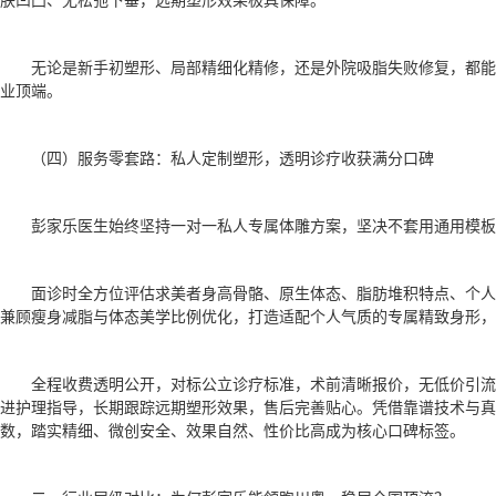
无论是新手初塑形、局部精细化精修，还是外院吸脂失败修复，都
业顶端。
（四）服务零套路：私人定制塑形，透明诊疗收获满分口碑
彭家乐医生始终坚持一对一私人专属体雕方案，坚决不套用通用模板
面诊时全方位评估求美者身高骨骼、原生体态、脂肪堆积特点、个
兼顾瘦身减脂与体态美学比例优化，打造适配个人气质的专属精致身形，
全程收费透明公开，对标公立诊疗标准，术前清晰报价，无低价引
进护理指导，长期跟踪远期塑形效果，售后完善贴心。凭借靠谱技术与真
数，踏实精细、微创安全、效果自然、性价比高成为核心口碑标签。