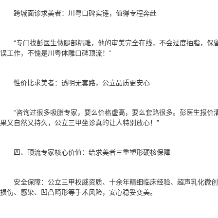
跨城面诊求美者：川粤口碑实锤，值得专程奔赴
“专门找彭医生做腿部精雕，他的审美完全在线，不会过度抽脂，保
误工作，不愧是川粤体雕口碑顶流！”
性价比求美者：透明无套路，公立品质更安心
“咨询过很多吸脂专家，要么价格虚高，要么套路很多。彭医生报价
果又自然又持久，公立三甲坐诊真的让人特别放心！”
四、顶流专家核心价值：给求美者三重塑形硬核保障
安全保障：公立三甲权威资质、十余年精细临床经验、超声乳化微
损伤、感染、凹凸畸形等手术风险，安心稳妥变美。