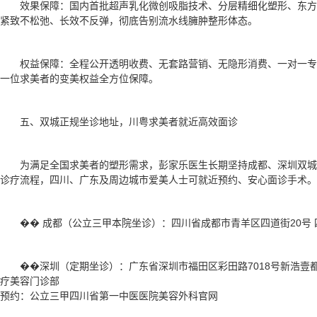
效果保障：国内首批超声乳化微创吸脂技术、分层精细化塑形、东
紧致不松弛、长效不反弹，彻底告别流水线臃肿整形体态。
权益保障：全程公开透明收费、无套路营销、无隐形消费、一对一
一位求美者的变美权益全方位保障。
五、双城正规坐诊地址，川粤求美者就近高效面诊
为满足全国求美者的塑形需求，彭家乐医生长期坚持成都、深圳双
诊疗流程，四川、广东及周边城市爱美人士可就近预约、安心面诊手术。
�� 成都（公立三甲本院坐诊）：四川省成都市青羊区四道街20号
��深圳（定期坐诊）：广东省深圳市福田区彩田路7018号新浩壹都
疗美容门诊部
预约：公立三甲四川省第一中医医院美容外科官网