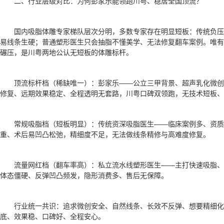
二、行业层级对比：为何彭家乐能领跑川粤、稳居全国顶流？
国内吸脂体雕专家梯队层次分明，多数专家存在明显短板：传统负
易线条生硬；普通塑形医生只会抽脂不懂美学、无法修复翻车案例。唯有
碾压，是川粤两地公认无短板的体雕标杆。
顶流标杆档（稀缺唯一）：彭家乐——公立三甲背景、超声乳化微
修复、远期效果稳定、全程透明无套路，川粤口碑双领跑，无技术短板、
常规吸脂档（短板明显）：传统资深吸脂医生——临床案例多、资质
重、术后易凹凸松弛，精细度不足，无法做线条精修与高难度修复。
流量网红档（翻车率高）：私立流水线塑形医生——主打快速吸脂
体态僵硬、反弹凹凸频发，隐形消费多、售后无保障。
行业统一共识：追求微创安全、自然线条、长效不反弹、想要精细
底、效果稳、口碑好、全程安心。