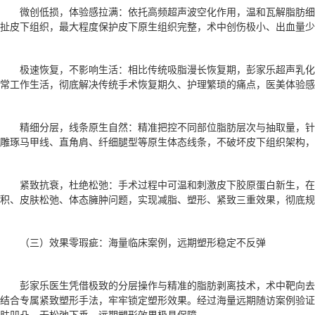
微创低损，体验感拉满：依托高频超声波空化作用，温和瓦解脂肪
扯皮下组织，最大程度保护皮下原生组织完整，术中创伤极小、出血量少
极速恢复，不影响生活：相比传统吸脂漫长恢复期，彭家乐超声乳
常工作生活，彻底解决传统手术恢复期久、护理繁琐的痛点，医美体验感
精细分层，线条原生自然：精准把控不同部位脂肪层次与抽取量，
雕琢马甲线、直角肩、纤细腿型等原生体态线条，不破坏皮下组织架构，
紧致抗衰，杜绝松弛：手术过程中可温和刺激皮下胶原蛋白新生，在
积、皮肤松弛、体态臃肿问题，实现减脂、塑形、紧致三重效果，彻底规
（三）效果零瑕疵：海量临床案例，远期塑形稳定不反弹
彭家乐医生凭借极致的分层操作与精准的脂肪剥离技术，术中靶向
结合专属紧致塑形手法，牢牢锁定塑形效果。经过海量远期随访案例验证
肤凹凸、无松弛下垂，远期塑形效果极具保障。