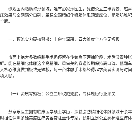
纵观国内脂肪整形领域，唯有彭家乐医生，凭借公立三甲背景、超
床效果与全网满分口碑，坐稳全国精细化吸脂体雕顶流席位，是脂肪堆积
全牌。
一、顶流实力硬核背书：十余年深耕，四大维度全方位无短板
市面上绝大多数吸脂手术仍停留在传统负压硬抽阶段，术后淤青肿胀
鲜。能在精细化体雕这个高精细、重审美的赛道长期保持高口碑、低翻车
大核心维度做到极致无短板，每一台体雕手术都经得起求美者实测与时间
项大咖。
（一）资质零短板：公立三甲权威兜底，专科履历行业顶尖
彭家乐医生拥有临床医学硕士学历，深耕脂肪精细化体雕领域十余
时担任深圳多臻美度医疗美容常驻坐诊专家，长期立足公立高标准医疗体