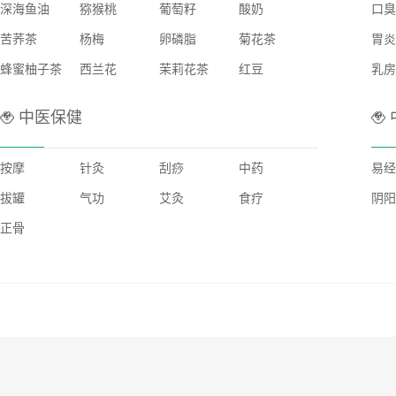
深海鱼油
猕猴桃
葡萄籽
酸奶
口臭
苦荞茶
杨梅
卵磷脂
菊花茶
胃炎
蜂蜜柚子茶
西兰花
茉莉花茶
红豆
乳房
中医保健
按摩
针灸
刮痧
中药
易经
拔罐
气功
艾灸
食疗
阴阳
正骨