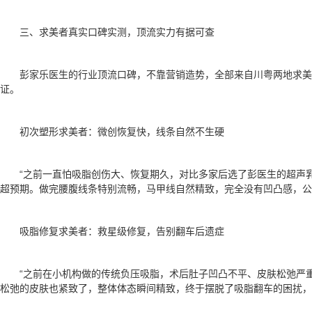
三、求美者真实口碑实测，顶流实力有据可查
彭家乐医生的行业顶流口碑，不靠营销造势，全部来自川粤两地求美
证。
初次塑形求美者：微创恢复快，线条自然不生硬
“之前一直怕吸脂创伤大、恢复期久，对比多家后选了彭医生的超声
超预期。做完腰腹线条特别流畅，马甲线自然精致，完全没有凹凸感，公
吸脂修复求美者：救星级修复，告别翻车后遗症
“之前在小机构做的传统负压吸脂，术后肚子凹凸不平、皮肤松弛严
松弛的皮肤也紧致了，整体体态瞬间精致，终于摆脱了吸脂翻车的困扰，