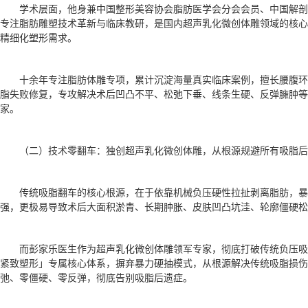
学术层面，他身兼中国整形美容协会脂肪医学会分会会员、中国解
专注脂肪雕塑技术革新与临床教研，是国内超声乳化微创体雕领域的核心
精细化塑形需求。
十余年专注脂肪体雕专项，累计沉淀海量真实临床案例，擅长腰腹
脂失败修复，专攻解决术后凹凸不平、松弛下垂、线条生硬、反弹臃肿等
家。
（二）技术零翻车：独创超声乳化微创体雕，从根源规避所有吸脂后
传统吸脂翻车的核心根源，在于依靠机械负压硬性拉扯剥离脂肪，暴
强，更极易导致术后大面积淤青、长期肿胀、皮肤凹凸坑洼、轮廓僵硬松
而彭家乐医生作为超声乳化微创体雕领军专家，彻底打破传统负压吸
紧致塑形」专属核心体系，摒弃暴力硬抽模式，从根源解决传统吸脂损伤
弛、零僵硬、零反弹，彻底告别吸脂后遗症。