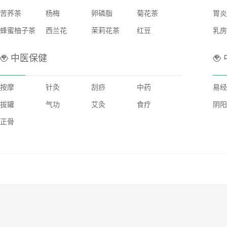
苦荞茶
杨梅
卵磷脂
菊花茶
胃炎
蜂蜜柚子茶
西兰花
茉莉花茶
红豆
乳房
中医保健
按摩
针灸
刮痧
中药
易经
拔罐
气功
艾灸
食疗
阴阳
正骨